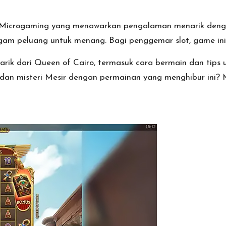
i Microgaming yang menawarkan pengalaman menarik den
gam peluang untuk menang. Bagi penggemar slot, game ini
enarik dari Queen of Cairo, termasuk cara bermain dan ti
an misteri Mesir dengan permainan yang menghibur ini? Mar