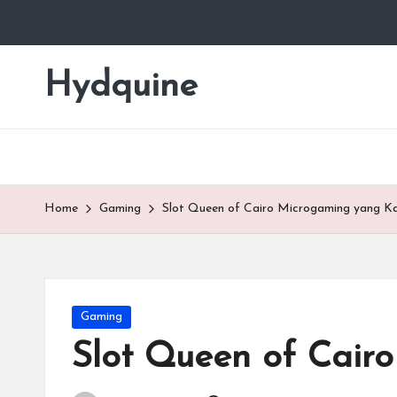
Skip
to
Hydquine
Mengungkap
content
Rahasia
Dunia
Gaming
Home
Gaming
Slot Queen of Cairo Microgaming yang K
Posted
Gaming
in
Slot Queen of Cair