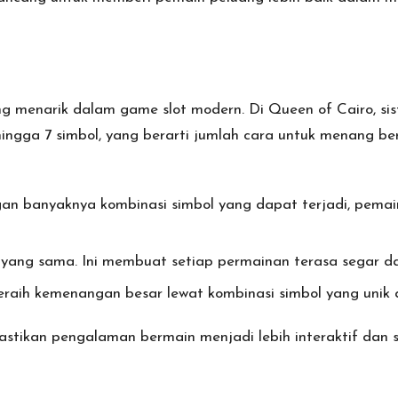
g menarik dalam game slot modern. Di Queen of Cairo, sis
gga 7 simbol, yang berarti jumlah cara untuk menang berv
n banyaknya kombinasi simbol yang dapat terjadi, pemain 
yang sama. Ini membuat setiap permainan terasa segar d
raih kemenangan besar lewat kombinasi simbol yang unik 
ikan pengalaman bermain menjadi lebih interaktif dan s