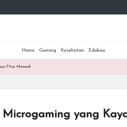
Home
Gaming
Kesehatan
Edukasi
aya FItur Menarik
o Microgaming yang Kaya