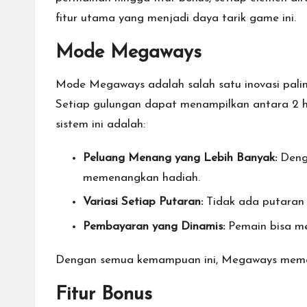
fitur utama yang menjadi daya tarik game ini.
Mode Megaways
Mode Megaways adalah salah satu inovasi palin
Setiap gulungan dapat menampilkan antara 2 hin
sistem ini adalah:
Peluang Menang yang Lebih Banyak:
Denga
memenangkan hadiah.
Variasi Setiap Putaran:
Tidak ada putaran 
Pembayaran yang Dinamis:
Pemain bisa me
Dengan semua kemampuan ini, Megaways memast
Fitur Bonus