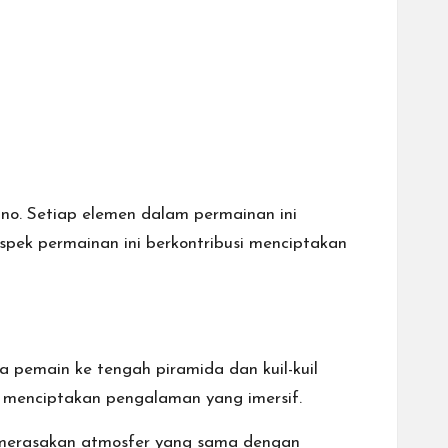
o. Setiap elemen dalam permainan ini
spek permainan ini berkontribusi menciptakan
a pemain ke tengah piramida dan kuil-kuil
il menciptakan pengalaman yang imersif.
at merasakan atmosfer yang sama dengan