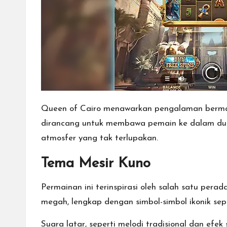
Queen of Cairo menawarkan pengalaman bermain
dirancang untuk membawa pemain ke dalam dunia
atmosfer yang tak terlupakan.
Tema Mesir Kuno
Permainan ini terinspirasi oleh salah satu per
megah, lengkap dengan simbol-simbol ikonik sep
Suara latar, seperti melodi tradisional dan e