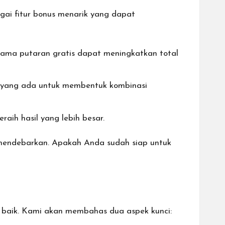
ai fitur bonus menarik yang dapat
ama putaran gratis dapat meningkatkan total
l yang ada untuk membentuk kombinasi
aih hasil yang lebih besar.
g mendebarkan. Apakah Anda sudah siap untuk
g baik. Kami akan membahas dua aspek kunci: