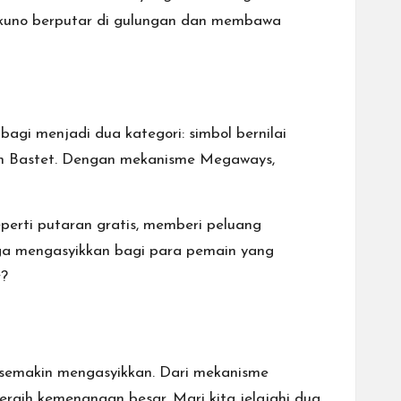
l kuno berputar di gulungan dan membawa
gi menjadi dua kategori: simbol bernilai
 dan Bastet. Dengan mekanisme Megaways,
perti putaran gratis, memberi peluang
uga mengasyikkan bagi para pemain yang
r?
semakin mengasyikkan. Dari mekanisme
raih kemenangan besar. Mari kita jelajahi dua