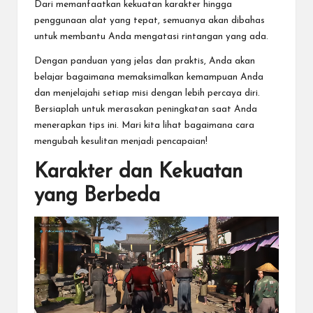
Dari memanfaatkan kekuatan karakter hingga
penggunaan alat yang tepat, semuanya akan dibahas
untuk membantu Anda mengatasi rintangan yang ada.
Dengan panduan yang jelas dan praktis, Anda akan
belajar bagaimana memaksimalkan kemampuan Anda
dan menjelajahi setiap misi dengan lebih percaya diri.
Bersiaplah untuk merasakan peningkatan saat Anda
menerapkan tips ini. Mari kita lihat bagaimana cara
mengubah kesulitan menjadi pencapaian!
Karakter dan Kekuatan
yang Berbeda