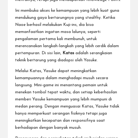
Ini membuka akses ke kemampuan yang lebih kuat guna
mendukung gaya bertarungnya yang stealthy. Ketika
Naoe berhasil melakukan Kuji-ins, dia bisa
memanfaatkan ingatan masa lalunya, seperti
pengalaman pertama kali membunuh, untuk
merencanakan langkah-langkah yang lebih cerdik dalam
pertempuran. Di sisi lain,
Katas
adalah serangkaian
teknik bertarung yang diadopsi oleh Yasuke.
Melalui Katas, Yasuke dapat meningkatkan
kemampuannya dalam menghadapi musuh secara
langsung. Mini-game ini menantang pemain untuk
menekan tombol tepat waktu, dan setiap keberhasilan
memberi Yasuke kemampuan yang lebih mumpuni di
medan perang. Dengan menguasai Katas, Yasuke tidak
hanya memperkuat serangan fisiknya tetapi juga
meningkatkan kecepatan dan responsifnya saat
berhadapan dengan banyak musuh.