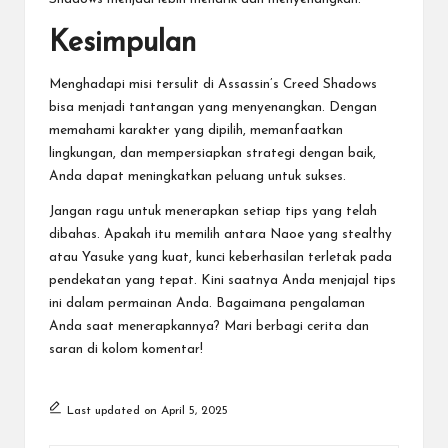
Kesimpulan
Menghadapi misi tersulit di Assassin’s Creed Shadows
bisa menjadi tantangan yang menyenangkan. Dengan
memahami karakter yang dipilih, memanfaatkan
lingkungan, dan mempersiapkan strategi dengan baik,
Anda dapat meningkatkan peluang untuk sukses.
Jangan ragu untuk menerapkan setiap tips yang telah
dibahas. Apakah itu memilih antara Naoe yang stealthy
atau Yasuke yang kuat, kunci keberhasilan terletak pada
pendekatan yang tepat. Kini saatnya Anda menjajal tips
ini dalam permainan Anda. Bagaimana pengalaman
Anda saat menerapkannya? Mari berbagi cerita dan
saran di kolom komentar!
Last updated on April 5, 2025