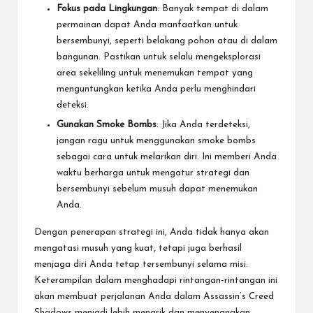
Fokus pada Lingkungan
: Banyak tempat di dalam
permainan dapat Anda manfaatkan untuk
bersembunyi, seperti belakang pohon atau di dalam
bangunan. Pastikan untuk selalu mengeksplorasi
area sekeliling untuk menemukan tempat yang
menguntungkan ketika Anda perlu menghindari
deteksi.
Gunakan Smoke Bombs
: Jika Anda terdeteksi,
jangan ragu untuk menggunakan smoke bombs
sebagai cara untuk melarikan diri. Ini memberi Anda
waktu berharga untuk mengatur strategi dan
bersembunyi sebelum musuh dapat menemukan
Anda.
Dengan penerapan strategi ini, Anda tidak hanya akan
mengatasi musuh yang kuat, tetapi juga berhasil
menjaga diri Anda tetap tersembunyi selama misi.
Keterampilan dalam menghadapi rintangan-rintangan ini
akan membuat perjalanan Anda dalam Assassin’s Creed
Shadows menjadi lebih menarik dan menyenangkan.