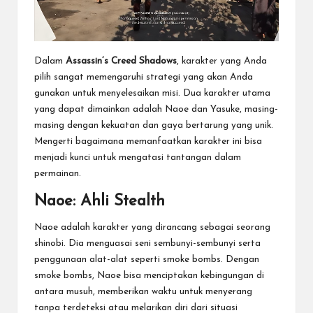
Dalam
Assassin’s Creed Shadows
, karakter yang Anda
pilih sangat memengaruhi strategi yang akan Anda
gunakan untuk menyelesaikan misi. Dua karakter utama
yang dapat dimainkan adalah Naoe dan Yasuke, masing-
masing dengan kekuatan dan gaya bertarung yang unik.
Mengerti bagaimana memanfaatkan karakter ini bisa
menjadi kunci untuk mengatasi tantangan dalam
permainan.
Naoe: Ahli Stealth
Naoe adalah karakter yang dirancang sebagai seorang
shinobi. Dia menguasai seni sembunyi-sembunyi serta
penggunaan alat-alat seperti smoke bombs. Dengan
smoke bombs, Naoe bisa menciptakan kebingungan di
antara musuh, memberikan waktu untuk menyerang
tanpa terdeteksi atau melarikan diri dari situasi