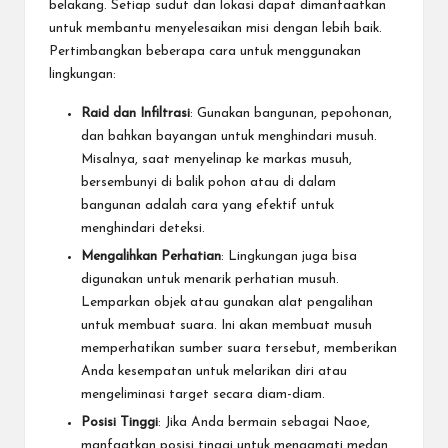
belakang. Setiap sudut dan lokasi dapat dimanfaatkan
untuk membantu menyelesaikan misi dengan lebih baik.
Pertimbangkan beberapa cara untuk menggunakan
lingkungan:
Raid dan Infiltrasi
: Gunakan bangunan, pepohonan,
dan bahkan bayangan untuk menghindari musuh.
Misalnya, saat menyelinap ke markas musuh,
bersembunyi di balik pohon atau di dalam
bangunan adalah cara yang efektif untuk
menghindari deteksi.
Mengalihkan Perhatian
: Lingkungan juga bisa
digunakan untuk menarik perhatian musuh.
Lemparkan objek atau gunakan alat pengalihan
untuk membuat suara. Ini akan membuat musuh
memperhatikan sumber suara tersebut, memberikan
Anda kesempatan untuk melarikan diri atau
mengeliminasi target secara diam-diam.
Posisi Tinggi
: Jika Anda bermain sebagai Naoe,
manfaatkan posisi tinggi untuk mengamati medan