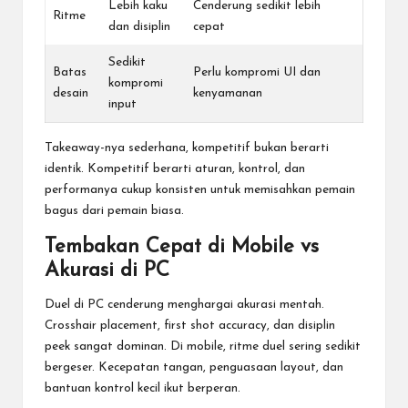
Lebih kaku
Cenderung sedikit lebih
Ritme
dan disiplin
cepat
Sedikit
Batas
Perlu kompromi UI dan
kompromi
desain
kenyamanan
input
Takeaway-nya sederhana, kompetitif bukan berarti
identik. Kompetitif berarti aturan, kontrol, dan
performanya cukup konsisten untuk memisahkan pemain
bagus dari pemain biasa.
Tembakan Cepat di Mobile vs
Akurasi di PC
Duel di PC cenderung menghargai akurasi mentah.
Crosshair placement, first shot accuracy, dan disiplin
peek sangat dominan. Di mobile, ritme duel sering sedikit
bergeser. Kecepatan tangan, penguasaan layout, dan
bantuan kontrol kecil ikut berperan.