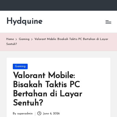
Skip
to
Hydquine
Mengungkap
content
Rahasia
Dunia
Gaming
Home
Gaming
Valorant Mobile: Bisakah Taktis PC Bertahan di Layar
Sentuh?
Posted
Gaming
in
Valorant Mobile:
Bisakah Taktis PC
Bertahan di Layar
Sentuh?
By
superadmin
June 6, 2026
Posted